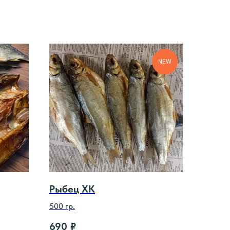
NEW
Рыбец ХК
500 гр.
690
₽