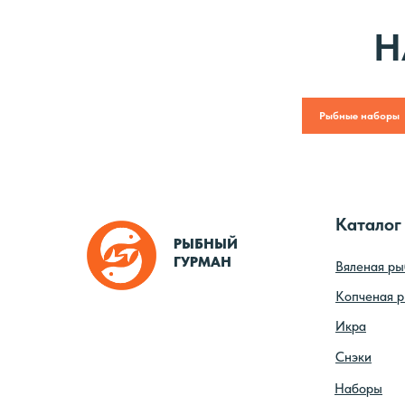
Н
Рыбные наборы
Каталог
РЫБНЫЙ
ГУРМАН
Вяленая ры
Копченая 
Икра
Снэки
Наборы