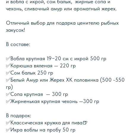
и вобла с икрой, сом балык, жирные сопа и
чехонь, сливочный амур или ароматный жерех.
Отличный выбор для подарка ценителю рыбных
закусок!
В составе:
✅Вобла крупная 19−20 см с икрой 500 гр
✅Корюшка вяленая — 220 гр
✅Сом балык 250 гр
✅Белый Амур или Жерех ХК половинка (500 -550
гр)
✅Сопа крупная — 300 гр
✅Жирненькая крупная чехонь —300 гр
В подарок:
✅Классическая кружка для пива🍺
✅Икра воблы на пробу 50 гр