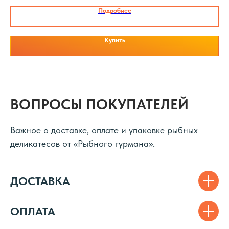
Подробнее
РЫБНЫЙ ГУРМАН
Купить
Каталог
Ссылки
Вяленая рыба
Доставка и оплата
Икра
О нас
ВОПРОСЫ ПОКУПАТЕЛЕЙ
Копченая рыба
Отзывы
Снэки
Полезное
Важное о доставке, оплате и упаковке рыбных
деликатесов от «Рыбного гурмана».
Наборы
Каталог
Консервация
Контакты
Частые вопросы
ДОСТАВКА
Мы в соц. сетях
ОПЛАТА
Вконтакте
WhatsApp