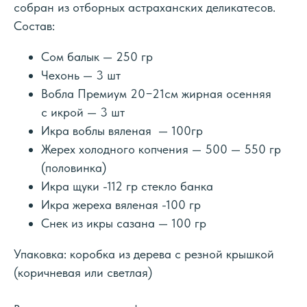
собран из отборных астраханских деликатесов.
Состав:
Сом балык — 250 гр
Чехонь — 3 шт
Вобла Премиум 20−21см жирная осенняя
с икрой — 3 шт
Икра воблы вяленая — 100гр
Жерех холодного копчения — 500 — 550 гр
(половинка)
Икра щуки -112 гр стекло банка
Икра жереха вяленая -100 гр
Снек из икры сазана — 100 гр
Упаковка: коробка из дерева с резной крышкой
(коричневая или светлая)