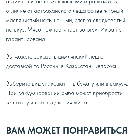
активно питается моллюсками и рачками. В
отличие от астраханского леща более жирный,
маслянистый,насыщенный, слегка сладковатый
на вкус. Мясо нежное, «тает во рту». Икра не
гарантирована.
Вы можете заказать цимлянский лещ с
доставкой по России, в Казахстан, Беларусь .
Выберите вид упаковки — в бумагу или в вакуум.
РЫБМАРКЕТ
При вакуумировании рыба может приобрести
желтизну из-за выделения жира.
Каталог
Ссылки
Вяленая рыба
Доставка и оплата
ВАМ МОЖЕТ ПОНРАВИТЬСЯ
Икра
О нас