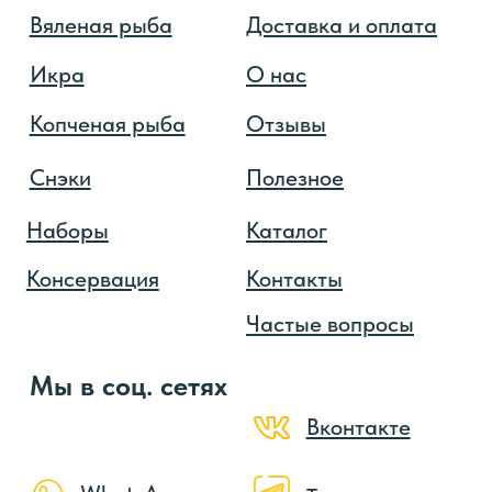
vobla.astrakhan@yandex.ru
Астраханская область,
г. Астрахань
ИП ГАРСИЯ ТРУХИЙО Е.С.
ИНН 344212523910
ОГРН 325300000063082
Согласие на обработку персональных данных
Договор публичной оферты